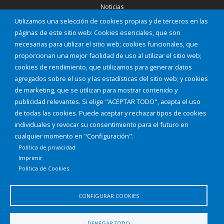
Noticias
Eventos
Utilizamos una selección de cookies propias y de terceros en las
Corporación Municipal
páginas de este sitio web: Cookies esenciales, que son
Teléfonos de interés
necesarias para utilizar el sitio web; cookies funcionales, que
proporcionan una mejor facilidad de uso al utilizar el sitio web;
INICIAR SESIÓN
cookies de rendimiento, que utilizamos para generar datos
MAPA WEB
agregados sobre el uso y las estadísticas del sitio web; y cookies
de marketing, que se utilizan para mostrar contenido y
publicidad relevantes. Si elige "ACEPTAR TODO", acepta el uso
de todas las cookies. Puede aceptar y rechazar tipos de cookies
individuales y revocar su consentimiento para el futuro en
cualquier momento en "Configuración".
Política de privacidad
Imprimir
Politica de Cookies
CONFIGURAR COOKIES
Aviso Legal
Política de privacidad
Política de Cookies
DENEGAR TODO