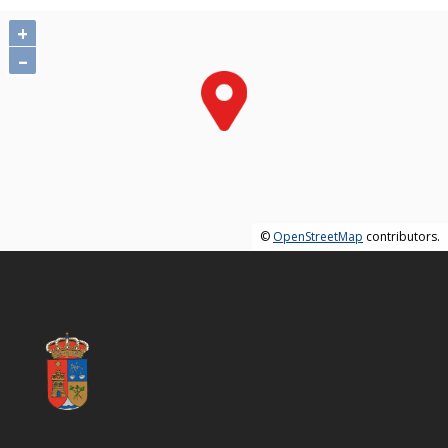
+
–
©
OpenStreetMap
contributors.